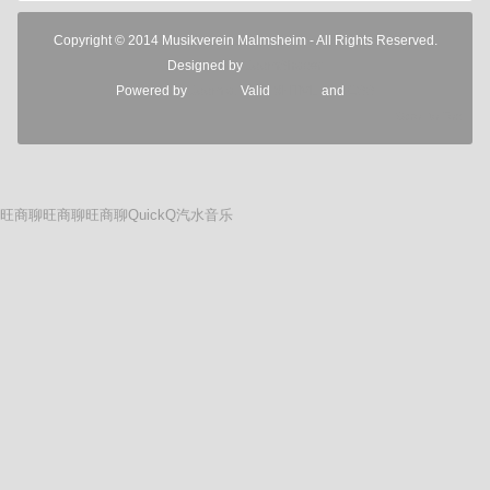
Copyright © 2014 Musikverein Malmsheim - All Rights Reserved.
Designed by
JoomShaper
Powered by
Joomla!
Valid
XHTML
and
CSS
Scroll to Top
旺商聊
旺商聊
旺商聊
QuickQ
汽水音乐