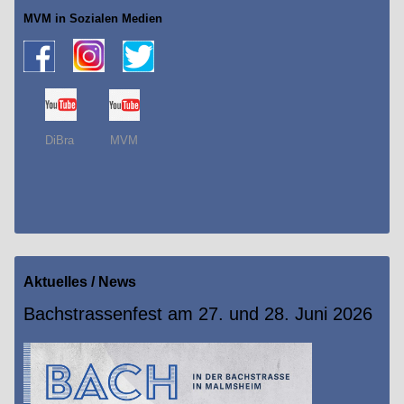
MVM in Sozialen Medien
DiBra MVM
Aktuelles
/ News
Bachstrassenfest am 27. und 28. Juni 2026